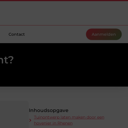
Contact
Aanmelden
ht?
Inhoudsopgave
Tuinontwerp laten maken door een
hovenier in Rhenen