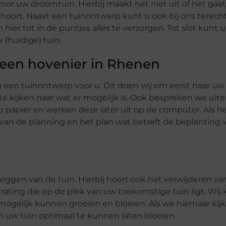
or uw droomtuin. Hierbij maakt het niet uit of het gaa
j hoort. Naast een tuinontwerp kunt u ook bij ons terech
ier tot in de puntjes alles te verzorgen. Tot slot kunt 
(huidige) tuin.
een hovenier in Rhenen
g een tuinontwerp voor u. Dit doen wij om eerst naar u
te kijken naar wat er mogelijk is. Ook bespreken we uit
p papier en werken deze later uit op de computer. Als 
 van de planning en het plan wat betreft de beplanting 
leggen van de tuin. Hierbij hoort ook het verwijderen va
rating die op de plek van uw toekomstige tuin ligt. Wij 
gelijk kunnen groeien en bloeien. Als we hiernaar kij
om uw tuin optimaal te kunnen laten bloeien.