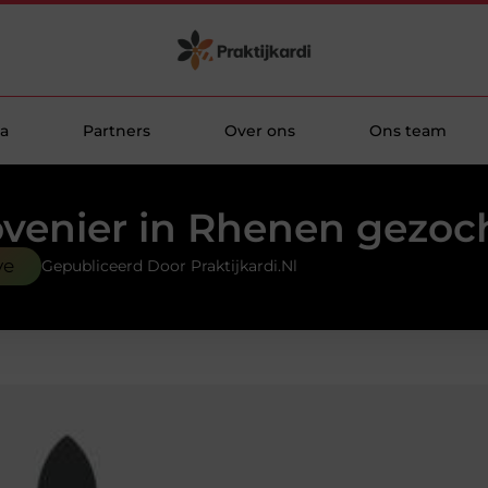
a
Partners
Over ons
Ons team
venier in Rhenen gezoc
ve
Gepubliceerd Door Praktijkardi.nl