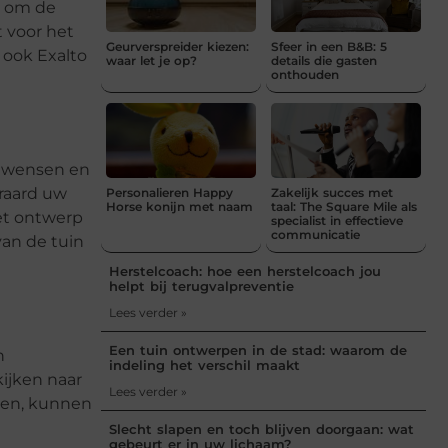
t om de
t voor het
Geurverspreider kiezen:
Sfeer in een B&B: 5
u ook Exalto
waar let je op?
details die gasten
onthouden
w wensen en
eraard uw
Personalieren Happy
Zakelijk succes met
Horse konijn met naam
taal: The Square Mile als
het ontwerp
specialist in effectieve
communicatie
van de tuin
Herstelcoach: hoe een herstelcoach jou
helpt bij terugvalpreventie
Lees verder »
Een tuin ontwerpen in de stad: waarom de
n
indeling het verschil maakt
kijken naar
Lees verder »
ken, kunnen
Slecht slapen en toch blijven doorgaan: wat
gebeurt er in uw lichaam?