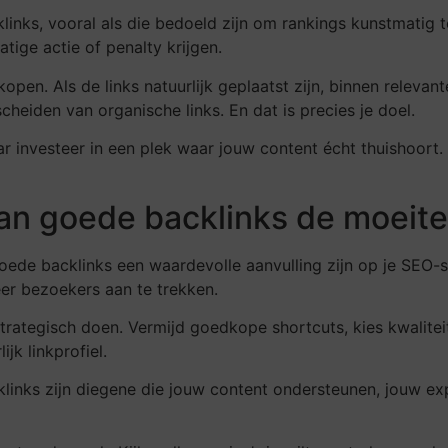
inks, vooral als die bedoeld zijn om rankings kunstmatig t
atige actie of penalty krijgen.
open. Als de links natuurlijk geplaatst zijn, binnen relevan
scheiden van organische links. En dat is precies je doel.
ar investeer in een plek waar jouw content écht thuishoort.
 van goede backlinks de moeit
ede backlinks een waardevolle aanvulling zijn op je SEO-str
er bezoekers aan te trekken.
trategisch doen. Vermijd goedkope shortcuts, kies kwalite
jk linkprofiel.
cklinks zijn diegene die jouw content ondersteunen, jouw ex