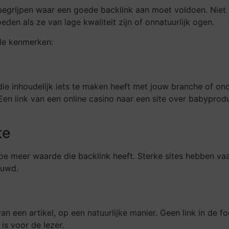
begrijpen waar een goede backlink aan moet voldoen. Niet e
den als ze van lage kwaliteit zijn of onnatuurlijk ogen.
de kenmerken:
ie inhoudelijk iets te maken heeft met jouw branche of ond
en link van een online casino naar een site over babyproduc
te
 hoe meer waarde die backlink heeft. Sterke sites hebben va
ouwd.
n een artikel, op een natuurlijke manier. Geen link in de f
 is voor de lezer.