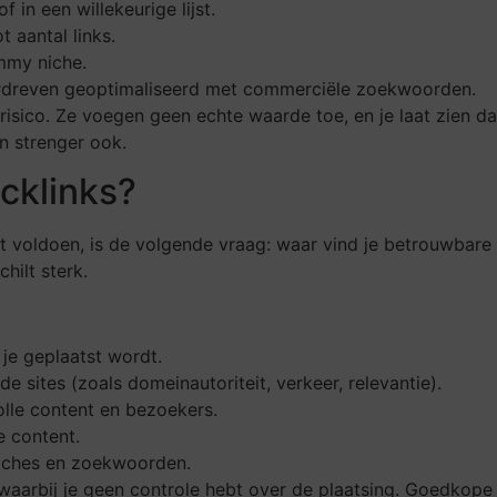
 in een willekeurige lijst.
 aantal links.
mmy niche.
verdreven geoptimaliseerd met commerciële zoekwoorden.
t risico. Ze voegen geen echte waarde toe, en je laat zien d
n strenger ook.
cklinks?
voldoen, is de volgende vraag: waar vind je betrouwbare aa
hilt sterk.
je geplaatst wordt.
e sites (zoals domeinautoriteit, verkeer, relevantie).
lle content en bezoekers.
e content.
niches en zoekwoorden.
waarbij je geen controle hebt over de plaatsing. Goedkope 