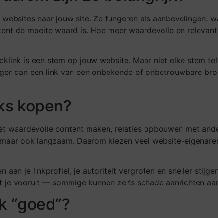
 websites naar jouw site. Ze fungeren als aanbevelingen: w
ent de moeite waard is. Hoe meer waardevolle en relevante
klink is een stem op jouw website. Maar niet elke stem tel
iger dan een link van een onbekende of onbetrouwbare bron
ks kopen?
et waardevolle content maken, relaties opbouwen met ande
, maar ook langzaam. Daarom kiezen veel website-eigenaren
aan je linkprofiel, je autoriteit vergroten en sneller stijge
pt je vooruit — sommige kunnen zelfs schade aanrichten aan
k “goed”?