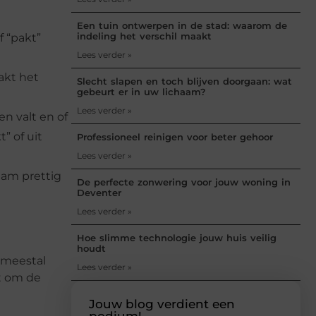
Een tuin ontwerpen in de stad: waarom de
indeling het verschil maakt
f “pakt”
Lees verder »
aakt het
Slecht slapen en toch blijven doorgaan: wat
gebeurt er in uw lichaam?
Lees verder »
n valt en of
” of uit
Professioneel reinigen voor beter gehoor
Lees verder »
aam prettig
De perfecte zonwering voor jouw woning in
Deventer
Lees verder »
Hoe slimme technologie jouw huis veilig
houdt
n meestal
Lees verder »
et om de
Jouw blog verdient een
podium!