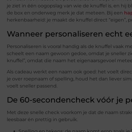
je ziet in één oogopslag van wie de knuffel is, en hij 
de box en onderweg merk je dat meteen. Bij een
ha
herkenbaarheid: je maakt de knuffel direct “eigen”, prec
Wanneer personaliseren echt ee
Personaliseren is vooral handig als de knuffel vaak 
scheelt een naam gewoon gedoe, omdat je sneller ziet 
knuffel”, omdat die naam het eigenaarsgevoel metee
Als cadeau werkt een naam ook goed: het voelt direct 
je over roepnaam of spelling, houd het dan liever si
voelt sneller passend.
De 60-secondencheck vóór je pe
Met deze snelle check voorkom je dat de naam straks te
leesbaar én prettig in gebruik.
Spelling en tekens: de naam komt erop zoals je ’m