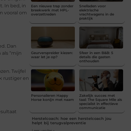
. In bed, in
Een nieuwe trap zonder
Snelladen voor
breekwerk met HPL-
elektrische
m vooral om
overzettreden
vrachtwagens in de
praktijk
ed. Dan
 als “mijn
Geurverspreider kiezen:
Sfeer in een B&B: 5
waar let je op?
details die gasten
onthouden
zen. Twijfel
k rustiger en
Personalieren Happy
Zakelijk succes met
Horse konijn met naam
taal: The Square Mile als
specialist in effectieve
communicatie
esultaat
Herstelcoach: hoe een herstelcoach jou
helpt bij terugvalpreventie
Lees verder »