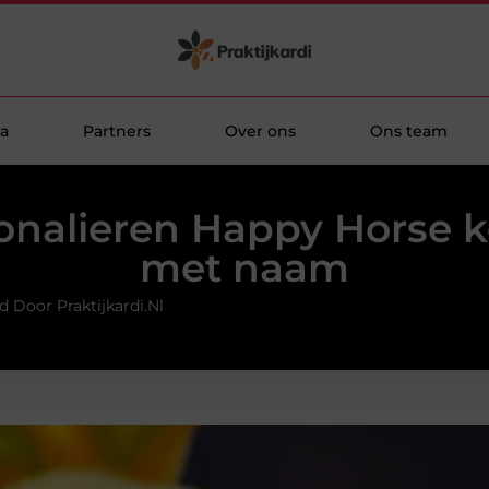
a
Partners
Over ons
Ons team
onalieren Happy Horse k
met naam
d Door Praktijkardi.nl