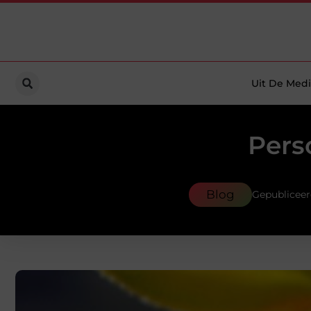
Uit De Medi
Pers
Blog
Gepubliceer