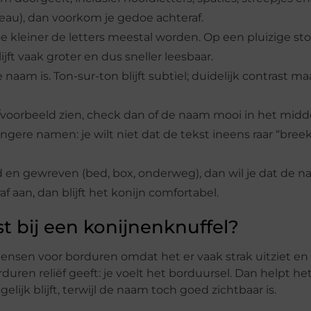
eau), dan voorkom je gedoe achteraf.
 kleiner de letters meestal worden. Op een pluizige sto
jft vaak groter en dus sneller leesbaar.
naam is. Ton-sur-ton blijft subtiel; duidelijk contrast m
/voorbeeld zien, check dan of de naam mooi in het midde
langere namen: je wilt niet dat de tekst ineens raar “breekt
en gewreven (bed, box, onderweg), dan wil je dat de n
af aan, dan blijft het konijn comfortabel.
t bij een konijnenknuffel?
 mensen voor borduren omdat het er vaak strak uitziet e
rduren reliëf geeft: je voelt het borduursel. Dan helpt h
lijk blijft, terwijl de naam toch goed zichtbaar is.