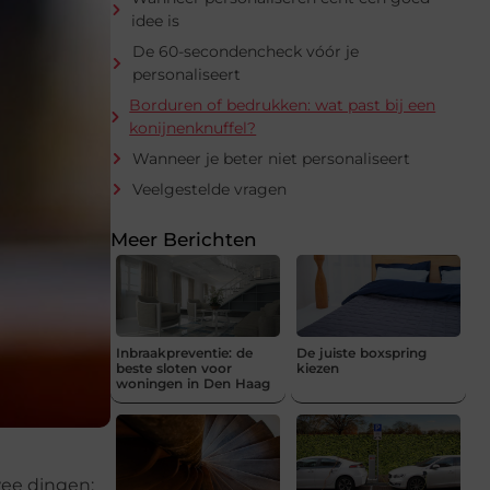
idee is
De 60-secondencheck vóór je
personaliseert
Borduren of bedrukken: wat past bij een
konijnenknuffel?
Wanneer je beter niet personaliseert
Veelgestelde vragen
Meer Berichten
Inbraakpreventie: de
De juiste boxspring
beste sloten voor
kiezen
woningen in Den Haag
wee dingen: