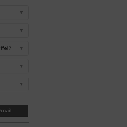
▼
▼
ffel?
▼
▼
▼
Email