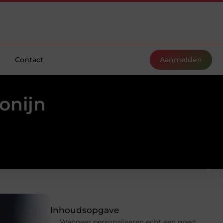
Contact
Aanmelden
onijn
Inhoudsopgave
Wanneer personaliseren echt een goed