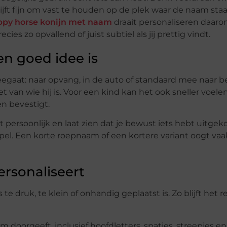
blijft fijn om vast te houden op de plek waar de naam staat
ppy horse konijn met naam
draait personaliseren daaro
ies zo opvallend of juist subtiel als jij prettig vindt.
n goed idee is
meegaat: naar opvang, in de auto of standaard mee naar b
van wie hij is. Voor een kind kan het ook sneller voelen
n bevestigt.
persoonlijk en laat zien dat je bewust iets hebt uitgeko
mpel. Een korte roepnaam of een kortere variant oogt vaa
rsonaliseert
 druk, te klein of onhandig geplaatst is. Zo blijft het r
 doorgeeft, inclusief hoofdletters, spaties, streepjes en