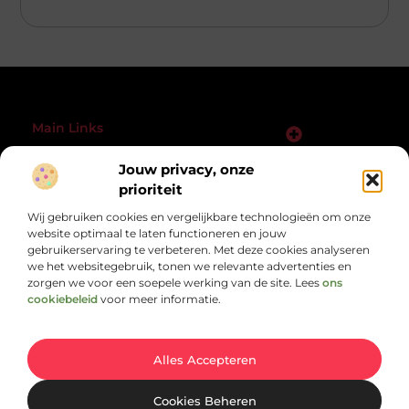
Main Links
Goede Backlinks Kopen: Wat Jij Moet Weten voor Sterke SEO-resultaten
Jouw privacy, onze
Bericht categorie
prioriteit
@2025 All Right Reserved.
Design by
www.praktijkardi.nl.
Wij gebruiken cookies en vergelijkbare technologieën om onze
website optimaal te laten functioneren en jouw
gebruikerservaring te verbeteren. Met deze cookies analyseren
we het websitegebruik, tonen we relevante advertenties en
zorgen we voor een soepele werking van de site. Lees
ons
cookiebeleid
voor meer informatie.
Alles wat je nodig hebt, op één plek verzameld.
Van motiverende verhalen tot handige adviezen – ontdek de diversiteit
van het dagelijks leven op Praktijkardi.nl.
Alles Accepteren
Cookies Beheren