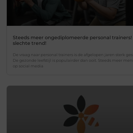
Steeds meer ongediplomeerde personal trainers!
slechte trend!
De vraag naar personal trainers is de afgelopen jaren sterk ge
De gezonde leefstijl is populairder dan ooit. Steeds meer men
op social media