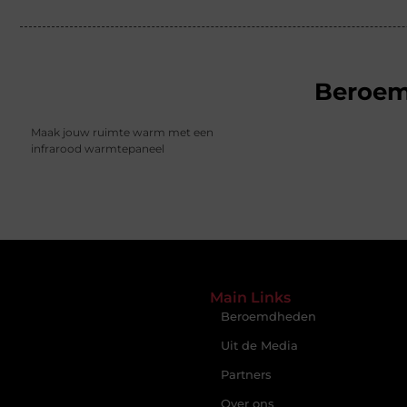
Beroe
Maak jouw ruimte warm met een
infrarood warmtepaneel
Main Links
Beroemdheden
Uit de Media
Partners
Over ons