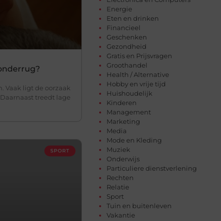
Energie
Eten en drinken
Financieel
Geschenken
Gezondheid
Gratis en Prijsvragen
Groothandel
 onderrug?
Health / Alternative
Hobby en vrije tijd
. Vaak ligt de oorzaak
Huishoudelijk
. Daarnaast treedt lage
Kinderen
Management
Marketing
Media
Mode en Kleding
Muziek
SPORT
Onderwijs
Particuliere dienstverlening
Rechten
Relatie
Sport
Tuin en buitenleven
Vakantie