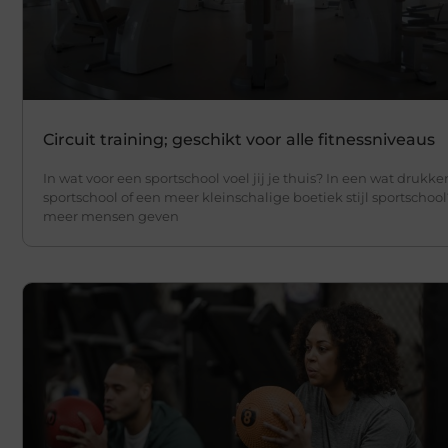
Circuit training; geschikt voor alle fitnessniveaus
In wat voor een sportschool voel jij je thuis? In een wat drukke
sportschool of een meer kleinschalige boetiek stijl sportschoo
meer mensen geven