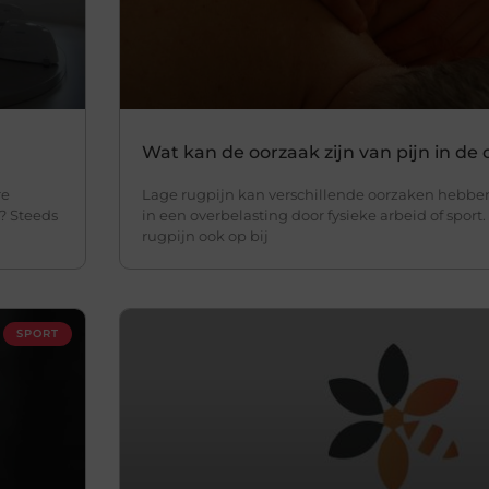
Wat kan de oorzaak zijn van pijn in de
re
Lage rugpijn kan verschillende oorzaken hebben
l? Steeds
in een overbelasting door fysieke arbeid of sport
rugpijn ook op bij
SPORT