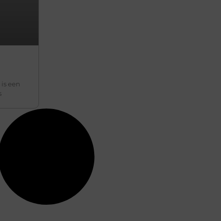
 is een
s