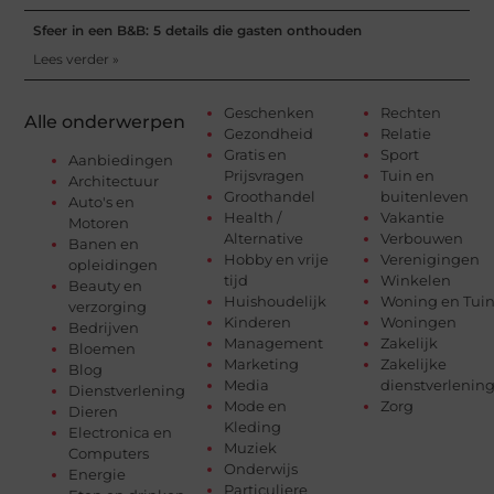
Sfeer in een B&B: 5 details die gasten onthouden
Lees verder »
Geschenken
Rechten
Alle onderwerpen
Gezondheid
Relatie
Gratis en
Sport
Aanbiedingen
Prijsvragen
Tuin en
Architectuur
Groothandel
buitenleven
Auto's en
Health /
Vakantie
Motoren
Alternative
Verbouwen
Banen en
Hobby en vrije
Verenigingen
opleidingen
tijd
Winkelen
Beauty en
Huishoudelijk
Woning en Tui
verzorging
Kinderen
Woningen
Bedrijven
Management
Zakelijk
Bloemen
Marketing
Zakelijke
Blog
Media
dienstverlenin
Dienstverlening
Mode en
Zorg
Dieren
Kleding
Electronica en
Muziek
Computers
Onderwijs
Energie
Particuliere