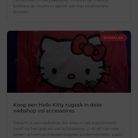
handmixer in uw bakkeerij? Hoewel de meeste
bakkers de voorkeur geven aan het traditionele
kneden
WINKELEN
Koop een Hello Kitty rugzak in deze
webshop vol accessoires
Sierami is een webshop die alles in het assortiment
heeft op het gebied van accessoires. U vindt hier vele
tassen als een prinsessenrugzak, portemonnees, sjaals,