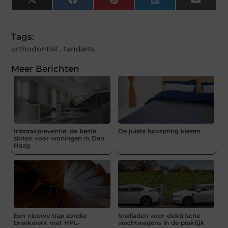
X
Facebook
Pinterest
LinkedIn
Email
(Twitter)
Tags:
orthodontist
,
tandarts
Meer Berichten
Inbraakpreventie: de beste
De juiste boxspring kiezen
sloten voor woningen in Den
Haag
Een nieuwe trap zonder
Snelladen voor elektrische
breekwerk met HPL-
vrachtwagens in de praktijk