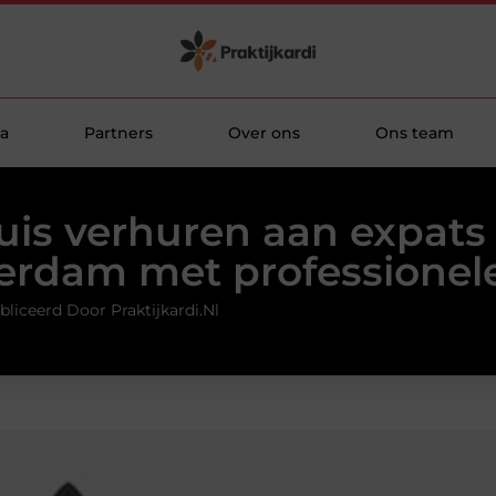
a
Partners
Over ons
Ons team
uis verhuren aan expats 
rdam met professionel
liceerd Door Praktijkardi.nl