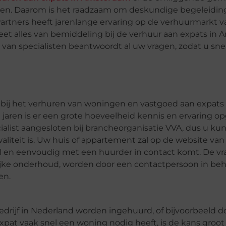
kken. Daarom is het raadzaam om deskundige begeleiding
artners heeft jarenlange ervaring op de verhuurmarkt v
t alles van bemiddeling bij de verhuur aan expats in
 van specialisten beantwoordt al uw vragen, zodat u sne
s bij het verhuren van woningen en vastgoed aan expats 
en is er een grote hoeveelheid kennis en ervaring o
alist aangesloten bij brancheorganisatie VVA, dus u kun
liteit is. Uw huis of appartement zal op de website van
 en eenvoudig met een huurder in contact komt. De vr
jke onderhoud, worden door een contactpersoon in be
en.
drijf in Nederland worden ingehuurd, of bijvoorbeeld d
at vaak snel een woning nodig heeft, is de kans groot 