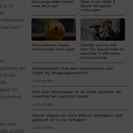
Geurverspreider kiezen:
Sfeer in een B&B: 5
 in te
waar let je op?
details die gasten
onthouden
an
 Amsterdam
l aan een
Personalieren Happy
Zakelijk succes met
Horse konijn met naam
taal: The Square Mile als
specialist in effectieve
communicatie
in
pgedaan, en
Herstelcoach: hoe een herstelcoach jou
helpt bij terugvalpreventie
t ervan
Lees verder »
 de
agen en
Een tuin ontwerpen in de stad: waarom de
handeling
indeling het verschil maakt
Lees verder »
Slecht slapen en toch blijven doorgaan: wat
gebeurt er in uw lichaam?
oor een
Lees verder »
dat u snel