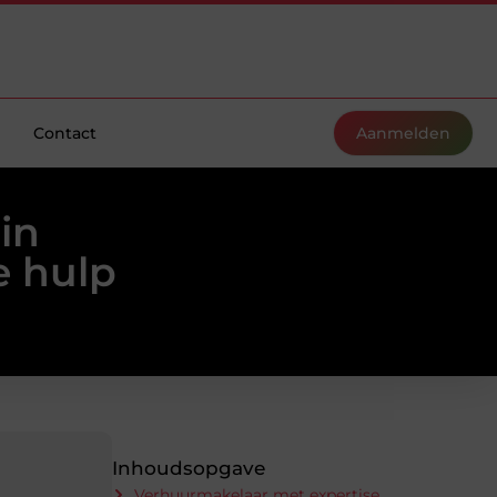
Contact
Aanmelden
in
e hulp
Inhoudsopgave
Verhuurmakelaar met expertise