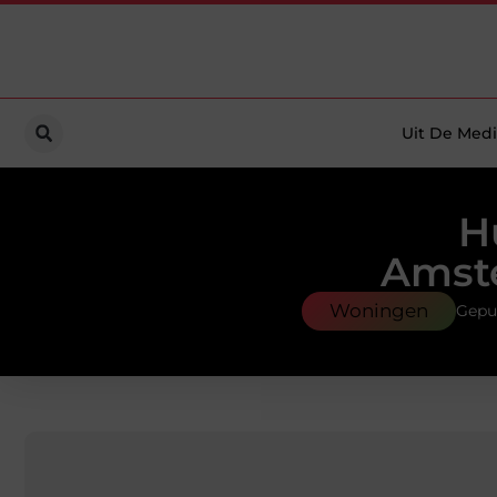
Uit De Medi
H
Amste
Woningen
Gepub