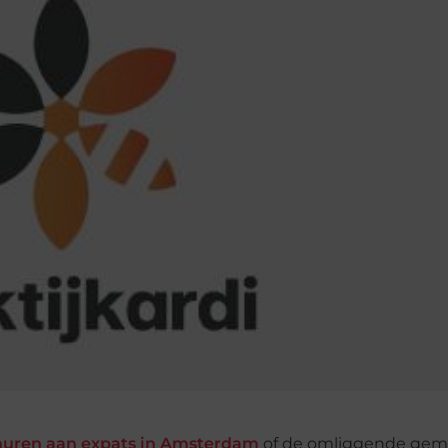
huren aan expats in Amsterdam
of de omliggende gem