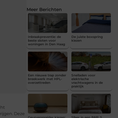
Meer Berichten
Inbraakpreventie: de
De juiste boxspring
beste sloten voor
kiezen
woningen in Den Haag
Een nieuwe trap zonder
Snelladen voor
breekwerk met HPL-
elektrische
overzettreden
vrachtwagens in de
praktijk
cht
krijgen. Deze
Geurverspreider kiezen:
Sfeer in een B&B: 5