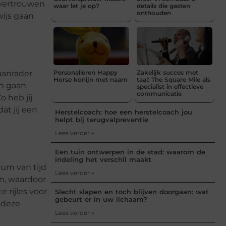
lfvertrouwen
waar let je op?
details die gasten
onthouden
wijs gaan
aanrader.
Personalieren Happy
Zakelijk succes met
Horse konijn met naam
taal: The Square Mile als
an gaan
specialist in effectieve
communicatie
o heb jij
at jij een
Herstelcoach: hoe een herstelcoach jou
helpt bij terugvalpreventie
Lees verder »
Een tuin ontwerpen in de stad: waarom de
indeling het verschil maakt
mum van tijd
Lees verder »
en, waardoor
 rijles voor
Slecht slapen en toch blijven doorgaan: wat
gebeurt er in uw lichaam?
 deze
Lees verder »