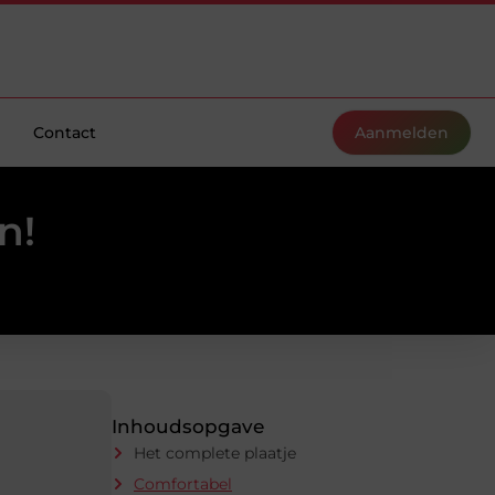
Contact
Aanmelden
n!
Inhoudsopgave
Het complete plaatje
Comfortabel