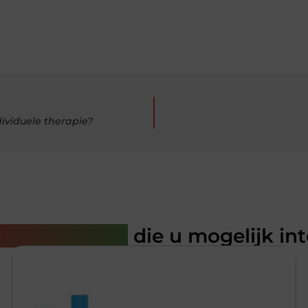
dividuele therapie?
rde artikelen
die u mogelijk in