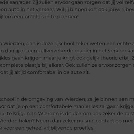
e aanrader. Zij zullen ervoor gaan zorgen dat jij vol ze
 auto in het verkeer. Wil jij binnenkort ook jouw rijbe
jf om een proefles in te plannen!
an Wierden, dan is deze rijschool zeker weten een echte 
gen dan jij op een zelfverzekerde manier in het verkeer k
kles gaan krijgen, maar je krijgt ook gelijk theorie erbij. Z
complete plaatje bij elkaar. Ook zullen ze ervoor zorgen d
dat jij altijd comfortabel in de auto zit.
 rijschool in de omgeving van Wierden, zal je binnen een 
oor dat je op een comfortabele manier les zal gaan krijg
 te krijgen. In Wierden is dit daarom ook zeker de beste
n Wierden halen? Neem dan zeker nu snel contact op met
 voor een geheel vrijblijvende proefles!