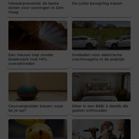
Inbraakpreventie: de beste
De juiste boxspring kiezen
sloten voor woningen in Den
Haag
Een nieuwe trap zonder
Snelladen voor elektrische
breekwerk met HPL-
vrachtwagens in de praktijk
overzettreden
Geurverspreider kiezen: waar
Sfeer in een B&B: 5 details die
let je op?
gasten onthouden