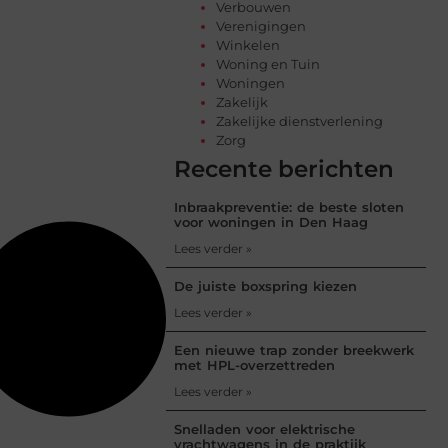
Verbouwen
Verenigingen
Winkelen
Woning en Tuin
Woningen
Zakelijk
Zakelijke dienstverlening
Zorg
Recente berichten
Inbraakpreventie: de beste sloten
voor woningen in Den Haag
Lees verder »
De juiste boxspring kiezen
Lees verder »
Een nieuwe trap zonder breekwerk
met HPL-overzettreden
Lees verder »
Snelladen voor elektrische
vrachtwagens in de praktijk