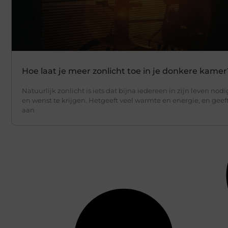
Hoe laat je meer zonlicht toe in je donkere kamer
Natuurlijk zonlicht is iets dat bijna iedereen in zijn leven nodi
en wenst te krijgen. Hetgeeft veel warmte en energie, en geef
aan