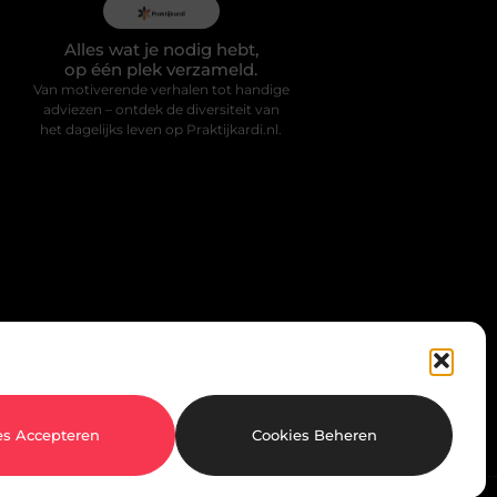
Alles wat je nodig hebt,
op één plek verzameld.
Van motiverende verhalen tot handige
adviezen – ontdek de diversiteit van
het dagelijks leven op Praktijkardi.nl.
es Accepteren
Cookies Beheren