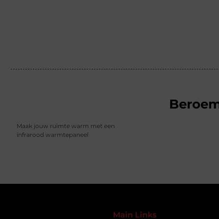
Beroe
Maak jouw ruimte warm met een
infrarood warmtepaneel
Main Links