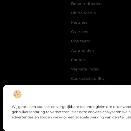
Beroemdheden
Uit de Media
Partners
Over ons
Ons team
Aanmelden
Contact
Website index
Cookiebeleid (EU)
Goede Backlinks Kopen:
Wat Jij Moet Weten voor
Sterke SEO-resultaten
Geld Verdienen op
Internet: Zo Begin Jij
Wij gebruiken cookies en vergelijkbare technologieën om onze webs
Vandaag
gebruikerservaring te verbeteren. Met deze cookies analyseren we 
advertenties en zorgen we voor een soepele werking van de site. Le