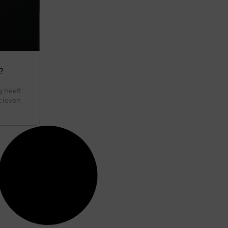
?
g heeft
t leven