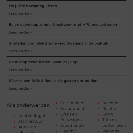
De juiste boxspring kiezen
Lees verder »
Een nieuwe trap zonder breekwerk met HPL-overzettreden
Lees verder »
Snelladen voor elektrische vrachtwagens in de praktijk
Lees verder »
Geurverspreider kiezen: waar let je op?
Lees verder »
Sfeer in een B&B: 5 details die gasten onthouden
Lees verder »
Geschenken
Rechten
Alle onderwerpen
Gezondheid
Relatie
Gratis en
Sport
Aanbiedingen
Prijsvragen
Tuin en
Architectuur
Groothandel
buitenleven
Auto's en
Health /
Vakantie
Motoren