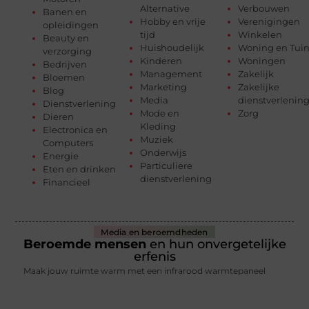
Alternative
Verbouwen
Banen en
Hobby en vrije
Verenigingen
opleidingen
tijd
Winkelen
Beauty en
Huishoudelijk
Woning en Tui
verzorging
Kinderen
Woningen
Bedrijven
Management
Zakelijk
Bloemen
Marketing
Zakelijke
Blog
Media
dienstverlenin
Dienstverlening
Mode en
Zorg
Dieren
Kleding
Electronica en
Muziek
Computers
Onderwijs
Energie
Particuliere
Eten en drinken
dienstverlening
Financieel
Media en beroemdheden
Beroemde mensen
en hun onvergetelijke
erfenis
Maak jouw ruimte warm met een infrarood warmtepaneel