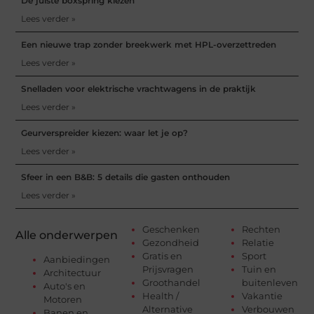
De juiste boxspring kiezen
Lees verder »
Een nieuwe trap zonder breekwerk met HPL-overzettreden
Lees verder »
Snelladen voor elektrische vrachtwagens in de praktijk
Lees verder »
Geurverspreider kiezen: waar let je op?
Lees verder »
Sfeer in een B&B: 5 details die gasten onthouden
Lees verder »
Geschenken
Rechten
Alle onderwerpen
Gezondheid
Relatie
Gratis en
Sport
Aanbiedingen
Prijsvragen
Tuin en
Architectuur
Groothandel
buitenleven
Auto's en
Health /
Vakantie
Motoren
Alternative
Verbouwen
Banen en