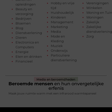
Hobby en vrije
Verenigingen
opleidingen
tijd
Winkelen
Beauty en
Huishoudelijk
Woning en Tui
verzorging
Kinderen
Woningen
Bedrijven
Management
Zakelijk
Bloemen
Marketing
Zakelijke
Blog
Media
dienstverlenin
Dienstverlening
Mode en
Zorg
Dieren
Kleding
Electronica en
Muziek
Computers
Onderwijs
Energie
Particuliere
Eten en drinken
dienstverlening
Financieel
Media en beroemdheden
Beroemde mensen
en hun onvergetelijke
erfenis
Maak jouw ruimte warm met een infrarood warmtepaneel