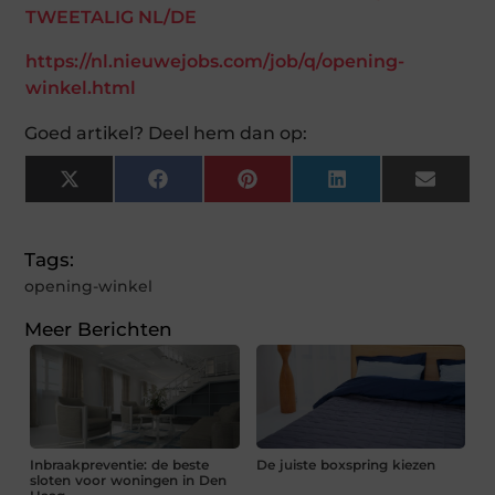
https://nl.nieuwejobs.com/job/q/opening-
winkel.html
Goed artikel? Deel hem dan op:
X
Facebook
Pinterest
LinkedIn
Email
(Twitter)
Tags:
opening-winkel
Meer Berichten
Inbraakpreventie: de beste
De juiste boxspring kiezen
sloten voor woningen in Den