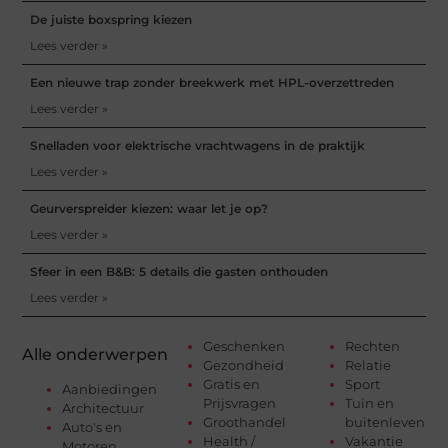
De juiste boxspring kiezen
Lees verder »
Een nieuwe trap zonder breekwerk met HPL-overzettreden
Lees verder »
Snelladen voor elektrische vrachtwagens in de praktijk
Lees verder »
Geurverspreider kiezen: waar let je op?
Lees verder »
Sfeer in een B&B: 5 details die gasten onthouden
Lees verder »
Geschenken
Rechten
Alle onderwerpen
Gezondheid
Relatie
Gratis en
Sport
Aanbiedingen
Prijsvragen
Tuin en
Architectuur
Groothandel
buitenleven
Auto's en
Health /
Vakantie
Motoren