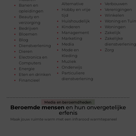
Alternative
Verbouwen
Banen en
Hobby en vrije
Verenigingen
opleidingen
tijd
Winkelen
Beauty en
Huishoudelijk
Woning en Tui
verzorging
Kinderen
Woningen
Bedrijven
Management
Zakelijk
Bloemen
Marketing
Zakelijke
Blog
Media
dienstverlenin
Dienstverlening
Mode en
Zorg
Dieren
Kleding
Electronica en
Muziek
Computers
Onderwijs
Energie
Particuliere
Eten en drinken
dienstverlening
Financieel
Media en beroemdheden
Beroemde mensen
en hun onvergetelijke
erfenis
Maak jouw ruimte warm met een infrarood warmtepaneel