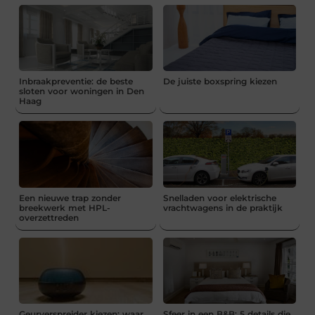
Inbraakpreventie: de beste
De juiste boxspring kiezen
sloten voor woningen in Den
Haag
Een nieuwe trap zonder
Snelladen voor elektrische
breekwerk met HPL-
vrachtwagens in de praktijk
overzettreden
Geurverspreider kiezen: waar
Sfeer in een B&B: 5 details die