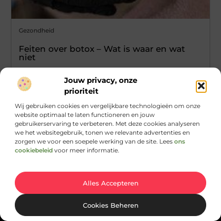
Gezondheid
Feiten over botox – Wat is waar en wat
niet
Het is nog niet eens zo lang geleden dat botox ontdekt
Jouw privacy, onze
werd. In 1987 werd het middel botulinetoxine, zoals het
prioriteit
...
Wij gebruiken cookies en vergelijkbare technologieën om onze
website optimaal te laten functioneren en jouw
gebruikerservaring te verbeteren. Met deze cookies analyseren
we het websitegebruik, tonen we relevante advertenties en
zorgen we voor een soepele werking van de site. Lees
ons
cookiebeleid
voor meer informatie.
Main Links
Alles Accepteren
Goede Backlinks Kopen: Wat Jij Moet Weten voor Sterke SEO-resultaten
Cookies Beheren
Bericht categorie
@2025 All Right Reserved.